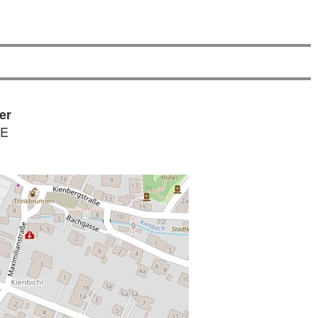
er
NE